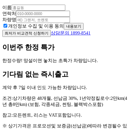
이름
연락처
차량명
개인정보 수집 및 이용 동의
내용보기
상담문의 1899-8541
최저가 비교견적 신청하기
이번주
한정 특가
한정수량! 망설이면 놓치는 초특가 차량입니다.
기다림 없는
즉시출고
계약 후 7일 이내 인도 가능한 차량입니다.
조건:
상기차량은 48개월, 선납금 30%, 1년약정킬로수:2만km(4
년 총8만km) (보험, 각종세금, 썬팅, 블랙박스포함)
참고:
모든렌트, 리스는 VAT포함입니다.
※ 상기가격은 프로모션및 보증금(선납금)에따라 변경될수 있