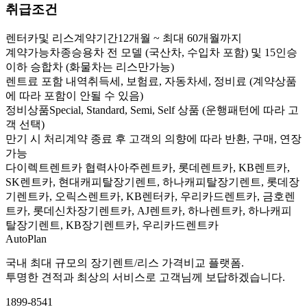
취급조건
렌터카및 리스계약기간
12개월 ~ 최대 60개월까지
계약가능차종
승용차 전 모델 (국산차, 수입차 포함) 및 15인승
이하 승합차 (화물차는 리스만가능)
렌트료 포함 내역
취득세, 보험료, 자동차세, 정비료 (계약상품
에 따라 포함이 안될 수 있음)
정비상품
Special, Standard, Semi, Self 상품 (운행패턴에 따라 고
객 선택)
만기 시 처리
계약 종료 후 고객의 의향에 따라 반환, 구매, 연장
가능
다이렉트렌트카 협력사
아주렌트카, 롯데렌트카, KB렌트카,
SK렌트카, 현대캐피탈장기렌트, 하나캐피탈장기렌트, 롯데장
기렌트카, 오릭스렌트카, KB렌터카, 우리카드렌트카, 금호렌
트카, 롯데신차장기렌트카, AJ렌트카, 하나렌트카, 하나캐피
탈장기렌트, KB장기렌트카, 우리카드렌트카
AutoPlan
국내 최대 규모의 장기렌트/리스 가격비교 플랫폼.
투명한 견적과 최상의 서비스로 고객님께 보답하겠습니다.
1899-8541